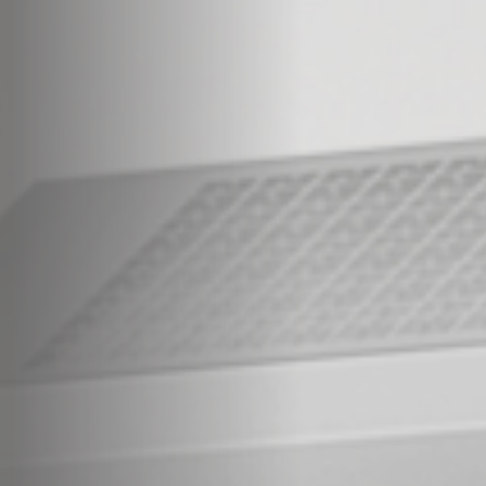
Astra
Охлаждаема
ларь-бонета