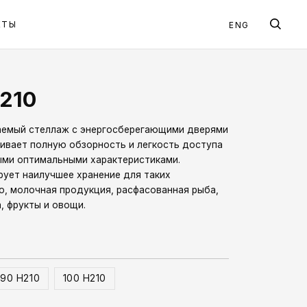
лопакет
 витрина
рное стекло
 стеклопакет
КТЫ
ENG
H210
емый стеллаж с энергосберегающими дверями
чивает полную обзорность и легкость доступа
мыми оптимальными характеристиками.
ует наилучшее хранение для таких
о, молочная продукция, расфасованная рыба,
, фрукты и овощи.
90 H210
100 H210