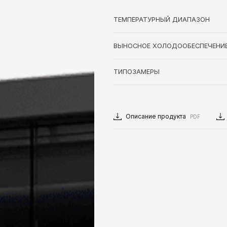
Промо
ni
H210
Комбинированная
-
шкаф-бонета
бонета
ТЕМПЕРАТУРНЫЙ ДИАПАЗОН
аждаемая
ета
ВЫНОСНОЕ ХОЛОДООБЕСПЕЧЕНИ
аждаемая
-бонета
ТИПОЗАМЕРЫ
Описание продукта
PDF