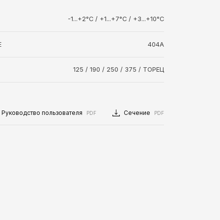
-1...+2°C / +1...+7°C / +3...+10°C
Е
404A
125 / 190 / 250 / 375 / ТОРЕЦ
Руководство пользователя
Сечение
PDF
PDF