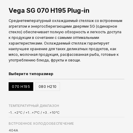
Vega SG 070 H195 Plug-in
Astra
Охлаждаема
ларь-бонета
Среднетемпературный охлаждаемый стеллаж со встроенным
агрегатом и энергосберегающими дверями SG (одинарное
стекло) обеспечивает полную обзорность и легкость доступа
к продукции в сочетании с самыми оптимальными
характеристиками. Охлаждаемый стеллаж гарантирует
наилучшее хранение для таких деликатных продуктов, как
мясо, молочная продукция, расфасованная рыба, готовые к
употреблению блюда, фрукты и овощи.
Выберите типоразмер
070 H195
080 H210
ТЕМПЕРАТУРНЫЙ ДИАПАЗОН
-1...+2°C / +1...+7°C / +3...+10°C
ВСТРОЕННОЕ ХОЛОДООБЕСПЕЧЕНИЕ
404A